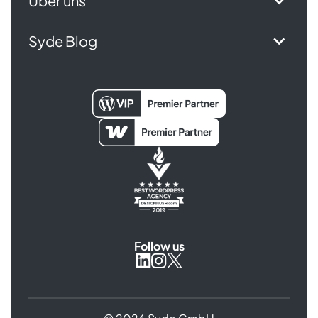
Über uns
Syde Blog
Follow us
Syde
Syde
Syde
on
on
on
Instagram
X
LinkedIn