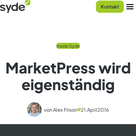
Zum
Syde
Kontakt
Inhalt
Startseite
Men
springen
Inside Syde
MarketPress wird
eigenständig
von Alex Frison
21.
April
2016