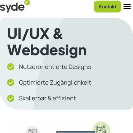
Zum
Syde
Kontakt
Inhalt
Startseite
Men
springen
UI/UX &
Webdesign
Nutzerorientierte Designs
Optimierte Zugänglichkeit
Skalierbar & effizient