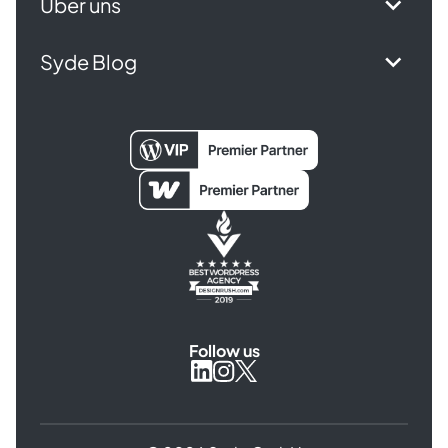
Über uns
Syde Blog
Follow us
Syde
Syde
Syde
on
on
on
Instagram
X
LinkedIn