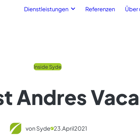
Dienstleistungen
Referenzen
Über 
Inside Syde
t Andres Vaca
von Syde
23.
April
2021