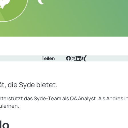
Teilen
Facebook
X
LinkedIn
Xing
t, die Syde bietet.
nterstützt das Syde-Team als QA Analyst. Als Andres i
ulernen.
lo