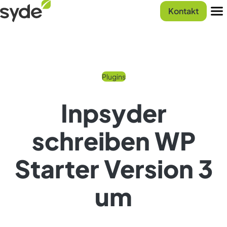
Zum
Syde
Kontakt
Inhalt
Startseite
Men
springen
Plugins
Inpsyder
schreiben WP
Starter Version 3
um