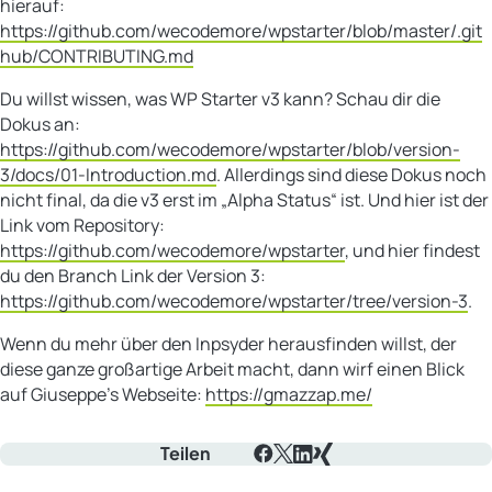
hierauf:
https://github.com/wecodemore/wpstarter/blob/master/.git
hub/CONTRIBUTING.md
Du willst wissen, was WP Starter v3 kann? Schau dir die
Dokus an:
https://github.com/wecodemore/wpstarter/blob/version-
3/docs/01-Introduction.md
. Allerdings sind diese Dokus noch
nicht final, da die v3 erst im „Alpha Status“ ist. Und hier ist der
Link vom Repository:
https://github.com/wecodemore/wpstarter
, und hier findest
du den Branch Link der Version 3:
https://github.com/wecodemore/wpstarter/tree/version-3
.
Wenn du mehr über den Inpsyder herausfinden willst, der
diese ganze großartige Arbeit macht, dann wirf einen Blick
auf Giuseppe’s Webseite:
https://gmazzap.me/
Teilen
Facebook
X
LinkedIn
Xing