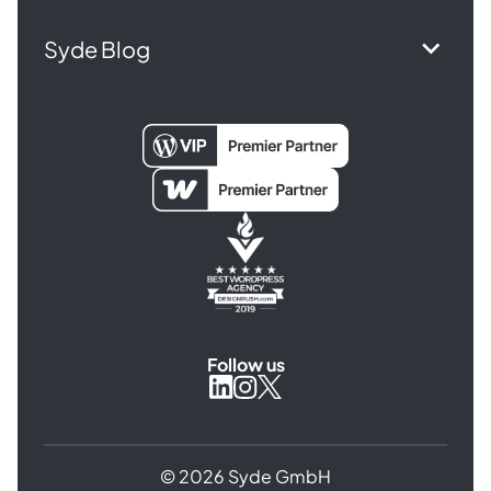
Syde Blog
Follow us
Syde
Syde
Syde
on
on
on
Instagram
X
LinkedIn
© 2026 Syde GmbH