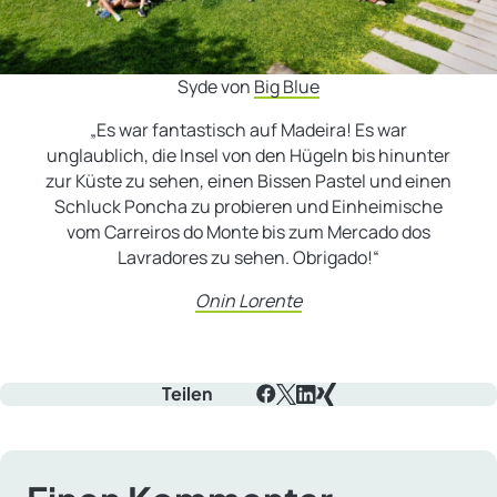
Syde von
Big Blue
„Es war fantastisch auf Madeira! Es war
unglaublich, die Insel von den Hügeln bis hinunter
zur Küste zu sehen, einen Bissen Pastel und einen
Schluck Poncha zu probieren und Einheimische
vom Carreiros do Monte bis zum Mercado dos
Lavradores zu sehen. Obrigado!“
Onin Lorente
Teilen
Facebook
X
LinkedIn
Xing