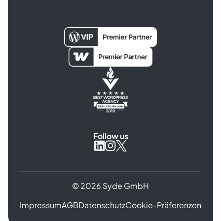
Follow us
Syde
Syde
Syde
on
on
on
Instagram
X
LinkedIn
© 2026 Syde GmbH
Impressum
AGB
Datenschutz
Cookie-Präferenzen