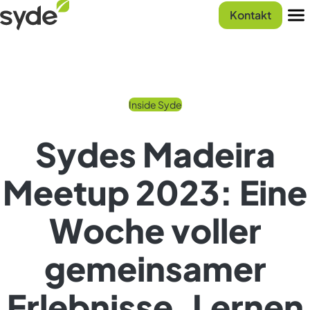
Zum
Syde
Kontakt
Inhalt
Startseite
Men
springen
Inside Syde
Sydes Madeira
Meetup 2023: Eine
Woche voller
gemeinsamer
Erlebnisse, Lernen