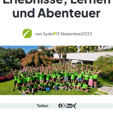
und Abenteuer
von Syde
13.
November
2023
Teilen
Facebook
X
LinkedIn
Xing