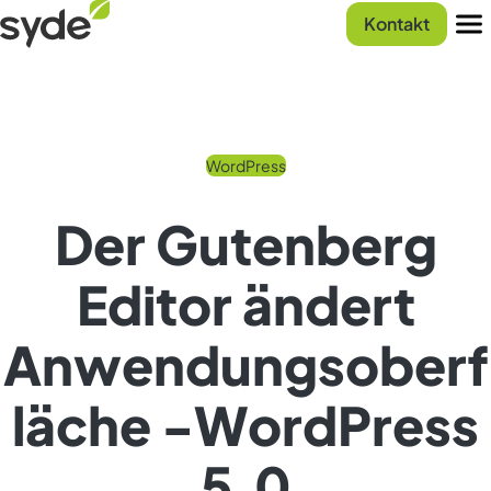
Zum
Syde
Kontakt
Inhalt
Startseite
Men
springen
WordPress
Der Gutenberg
Editor ändert
Anwendungsoberf
läche -WordPress
5.0