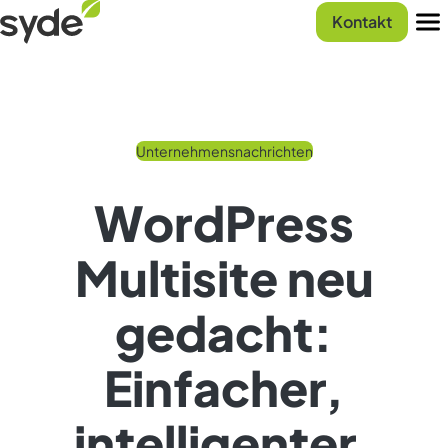
Zum
Syde
Kontakt
Inhalt
Startseite
Men
springen
Unternehmensnachrichten
WordPress
Multisite neu
gedacht:
Einfacher,
intelligenter,