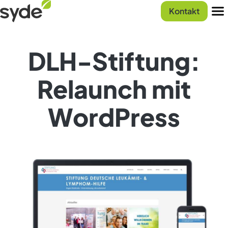
Zum
Syde
Kontakt
Inhalt
Startseite
Men
springen
DLH-Stiftung:
Relaunch mit
WordPress