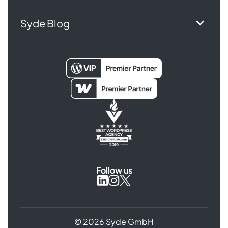
Syde Blog
Follow us
Syde
Syde
Syde
on
on
on
Instagram
X
LinkedIn
© 2026 Syde GmbH