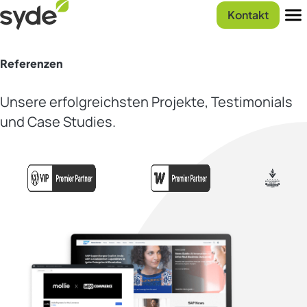
Zum
Syde
Kontakt
Inhalt
Startseite
Men
springen
Referenzen
Unsere erfolgreichsten Projekte, Testimonials
und Case Studies.