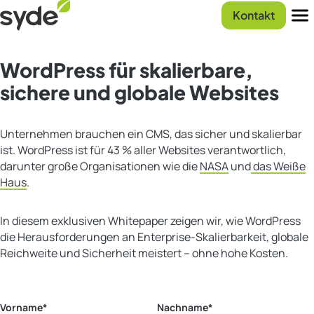
Zum
Syde
Kontakt
Inhalt
Startseite
Men
springen
WordPress für skalierbare,
sichere und globale Websites
Unternehmen brauchen ein CMS, das sicher und skalierbar
ist. WordPress ist für 43 % aller Websites verantwortlich,
darunter große Organisationen wie die
NASA
und
das Weiße
Haus
.
In diesem exklusiven Whitepaper zeigen wir, wie WordPress
die Herausforderungen an Enterprise-Skalierbarkeit, globale
Reichweite und Sicherheit meistert – ohne hohe Kosten.
Vorname
*
Nachname
*