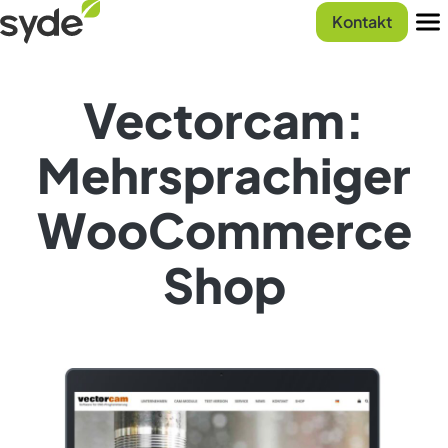
Zum
Syde
Kontakt
Inhalt
Startseite
Men
springen
Vectorcam:
Mehrsprachiger
WooCommerce
Shop