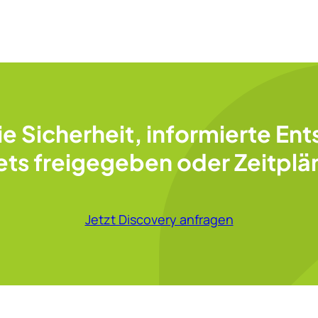
die Sicherheit, informierte En
ts freigegeben oder Zeitplä
Jetzt Discovery anfragen