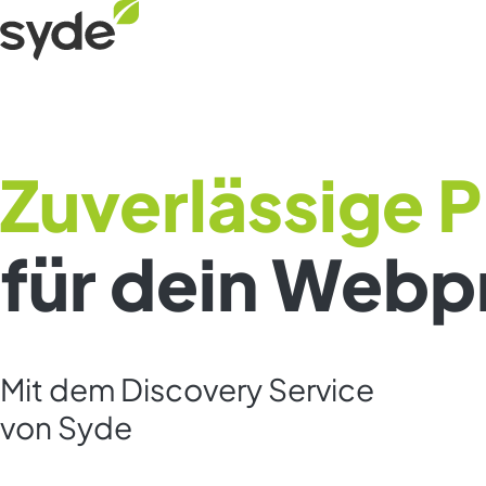
Zum
Syde
Inhalt
Startseite
springen
Zuverlässige 
für dein Webp
Mit dem Discovery Service
von Syde