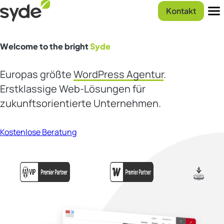
Zum
Syde
Kontakt
Inhalt
Men
springen
Welcome to the bright
Syde
Europas größte
WordPress Agentur
.
Erstklassige Web-Lösungen für
zukunftsorientierte Unternehmen.
Kostenlose Beratung